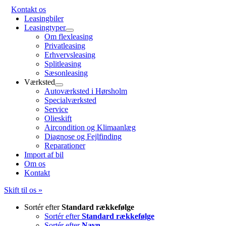
Kontakt os
Leasingbiler
Leasingtyper
Om flexleasing
Privatleasing
Erhvervsleasing
Splitleasing
Sæsonleasing
Værksted
Autoværksted i Hørsholm
Specialværksted
Service
Olieskift
Aircondition og Klimaanlæg
Diagnose og Fejlfinding
Reparationer
Import af bil
Om os
Kontakt
Skift til os »
Sortér efter
Standard rækkefølge
Sortér efter
Standard rækkefølge
Sortér efter
Navn