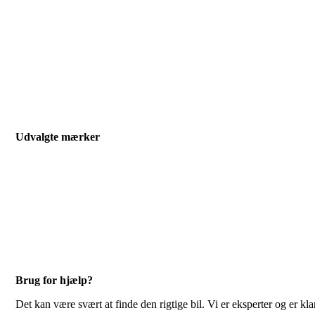
Alle drivmidler
El
Benzin
Diesel
Hybrid
Udvalgte mærker
Leasing biler
Audi
BMW
Porsche
Tesla
Brug for hjælp?
Det kan være svært at finde den rigtige bil. Vi er eksperter og er klar