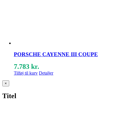
PORSCHE CAYENNE III COUPE
7.783
kr.
Tilføj til kurv
Detaljer
Close
×
product
quick
Titel
view